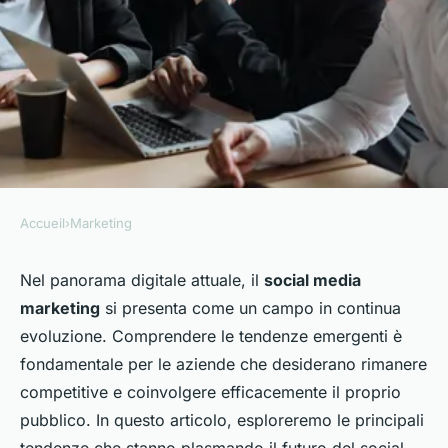
Accueil
›
Marketing
MARKETING
Quali sono le tendenze
Nel panorama digitale attuale, il
social media
marketing
si presenta come un campo in continua
emergenti nel social media
evoluzione. Comprendere le tendenze emergenti è
marketing?
fondamentale per le aziende che desiderano rimanere
competitive e coinvolgere efficacemente il proprio
Yanis
•
24 aprile 2025
•
4 min de lecture
pubblico. In questo articolo, esploreremo le principali