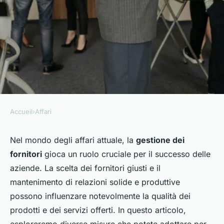
Accueil
›
Affari
AFFARI
Quali misure posso adottare
Nel mondo degli affari attuale, la
gestione dei
fornitori
gioca un ruolo cruciale per il successo delle
per migliorare la gestione dei
aziende. La scelta dei fornitori giusti e il
fornitori?
mantenimento di relazioni solide e produttive
possono influenzare notevolmente la qualità dei
Yanis
•
24 aprile 2025
•
5 min de lecture
prodotti e dei servizi offerti. In questo articolo,